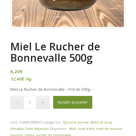
Miel Le Rucher de
Bonnevalle 500g
6,20
€
€
/
12,40
kg
Miel Le Rucher de Bonnevalle – Pot de 500g –
Ajouter au panier
UGS :
ESMBONNEV5
Catégories :
Épicerie sucrée
,
Miels et sirop
d'érable
,
Petit déjeuner
Étiquettes :
Miel
,
miel d'été
,
miel de muizon
,
muizon
,
reims
,
rucher de bonnevalle