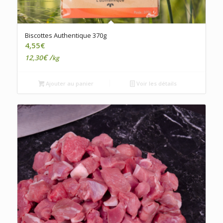
Biscottes Authentique 370g
4,55
€
€
/
12,30
kg
Ajouter au panier
Voir les détails