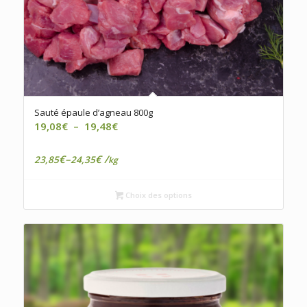
Sauté épaule d’agneau 800g
Plage
19,08
€
–
19,48
€
de
prix :
€
–
€
/
23,85
24,35
kg
19,08€
à
Choix des options
19,48€